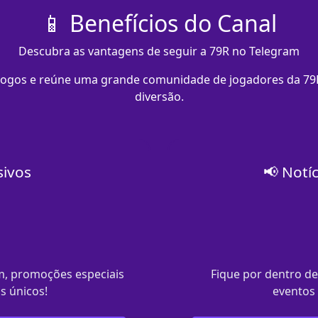
📱 Benefícios do Canal
Descubra as vantagens de seguir a 79R no Telegram
 jogos e reúne uma grande comunidade de jogadores da 79R 
diversão.
sivos
📢 Notí
m, promoções especiais
Fique por dentro d
s únicos!
eventos