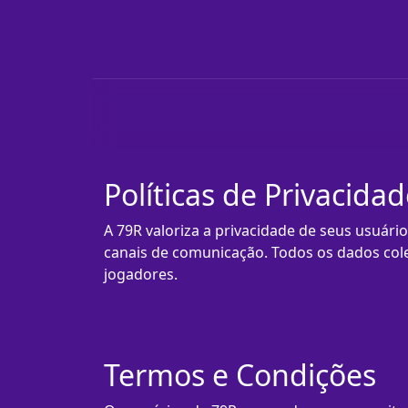
Políticas de Privacida
A 79R valoriza a privacidade de seus usuár
canais de comunicação. Todos os dados cole
jogadores.
Termos e Condições