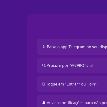
📱 Baixe o app Telegram no seu disp
🔍 Procure por "@79ROficial"
👆 Toque em "Entrar" ou "Join"
🔔 Ative as notificações para não p