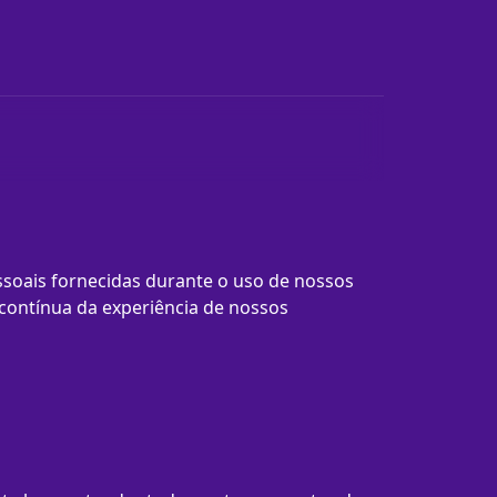
ssoais fornecidas durante o uso de nossos
 contínua da experiência de nossos