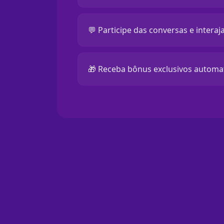
💬 Participe das conversas e interaj
🎁 Receba bônus exclusivos autom