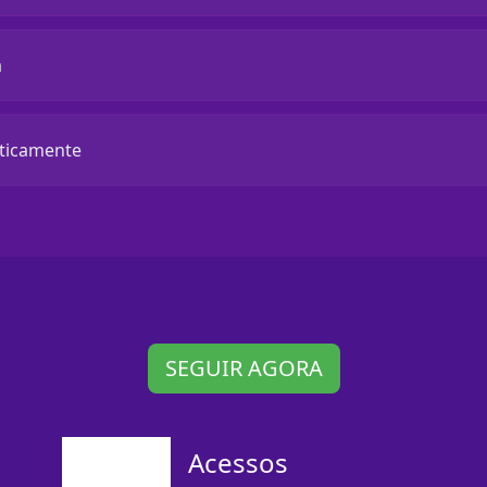
a
aticamente
SEGUIR AGORA
Acessos