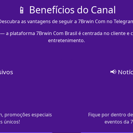
📱 Benefícios do Canal
Descubra as vantagens de seguir a 7Brwin Com no Telegra
— a plataforma 7Brwin Com Brasil é centrada no cliente e 
entretenimento.
sivos
📢 Notí
m, promoções especiais
Fique por dentro d
s únicos!
eventos da 