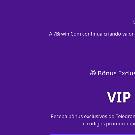
A 7Brwin Com continua criando valor 
🎁 Bônus Exclu
VIP
Receba bônus exclusivos do Telegra
e códigos promocionai