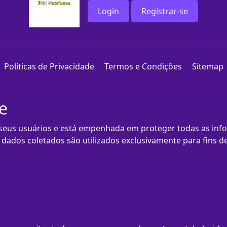
Login
Registrar-se
Políticas de Privacidade
Termos e Condições
Sitemap
de
e seus usuários e está empenhada em proteger todas as inf
dados coletados são utilizados exclusivamente para fins d