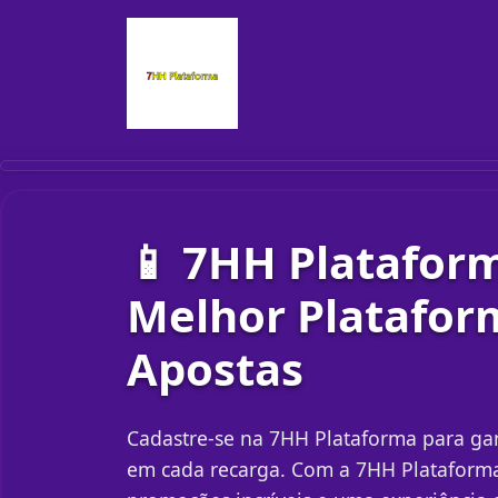
📱 7HH Platafor
Melhor Platafor
Apostas
Cadastre-se na 7HH Plataforma para ga
em cada recarga. Com a 7HH Plataforma