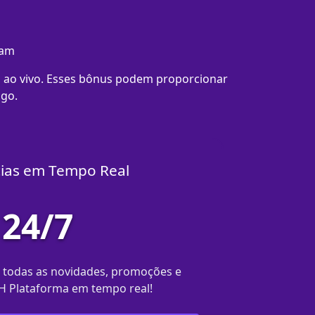
ram
 ao vivo. Esses bônus podem proporcionar
ogo.
cias em Tempo Real
24/7
e todas as novidades, promoções e
H Plataforma em tempo real!