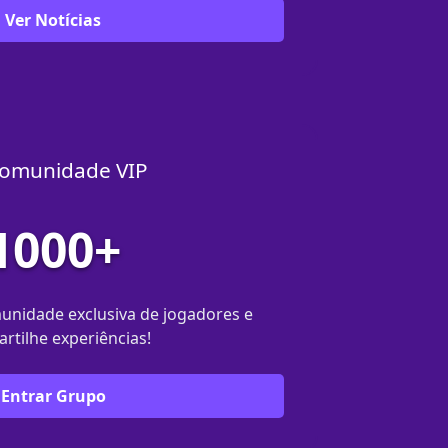
Ver Notícias
Comunidade VIP
1000+
unidade exclusiva de jogadores e
rtilhe experiências!
Entrar Grupo