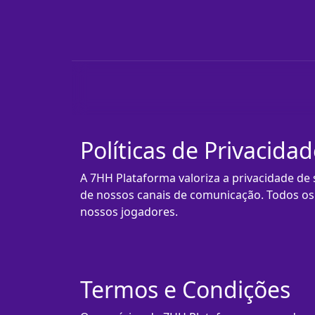
Políticas de Privacida
A 7HH Plataforma valoriza a privacidade d
de nossos canais de comunicação. Todos os 
nossos jogadores.
Termos e Condições