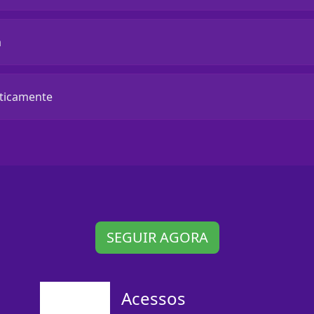
a
aticamente
SEGUIR AGORA
Acessos