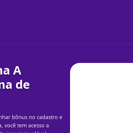
ma A
ma de
nhar bônus no cadastro e
, você tem acesso a