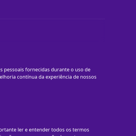
s pessoais fornecidas durante o uso de
elhoria contínua da experiência de nossos
ortante ler e entender todos os termos