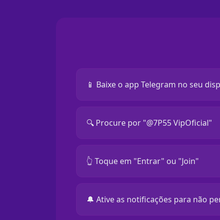
📱 Baixe o app Telegram no seu disp
🔍 Procure por "@7P55 VipOficial"
👆 Toque em "Entrar" ou "Join"
🔔 Ative as notificações para não p