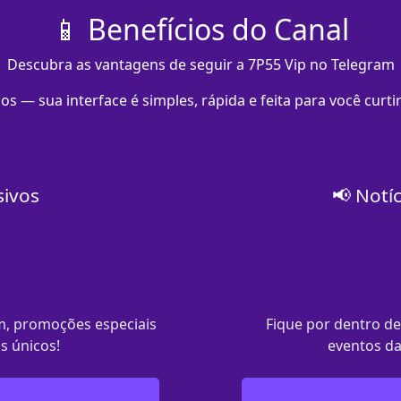
📱 Benefícios do Canal
Descubra as vantagens de seguir a 7P55 Vip no Telegram
gos — sua interface é simples, rápida e feita para você cu
sivos
📢 Notí
m, promoções especiais
Fique por dentro d
s únicos!
eventos da