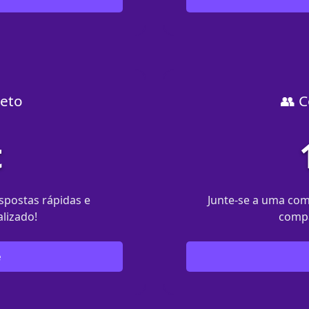
reto
👥 
t
espostas rápidas e
Junte-se a uma com
lizado!
compa
e