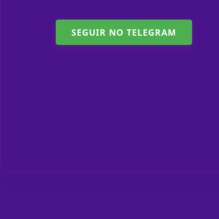
SEGUIR NO TELEGRAM