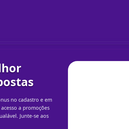
lhor
postas
ônus no cadastro e em
m acesso a promoções
ualável. Junte-se aos