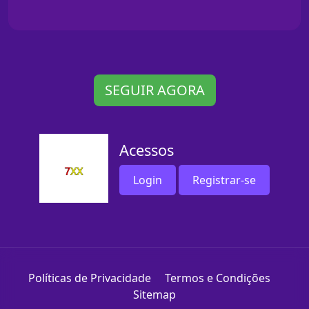
SEGUIR AGORA
Acessos
Login
Registrar-se
Políticas de Privacidade
Termos e Condições
Sitemap