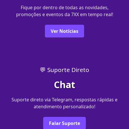
Fique por dentro de todas as novidades,
promoções e eventos da 7XX em tempo real!
Ver Notícias
💬 Suporte Direto
Chat
Suporte direto via Telegram, respostas rápidas e
atendimento personalizado!
Falar Suporte