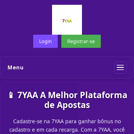
Login
Registrar-se
Menu
📱 7YAA A Melhor Plataforma
de Apostas
Cadastre-se na 7YAA para ganhar bônus no
cadastro e em cada recarga. Com a 7YAA, você