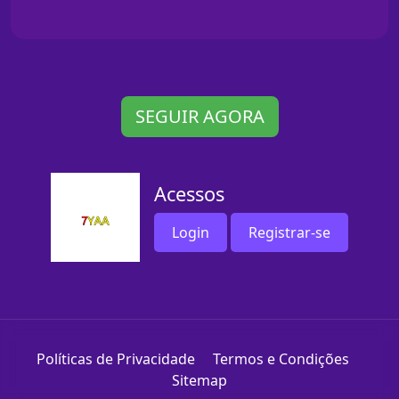
SEGUIR AGORA
Acessos
Login
Registrar-se
Políticas de Privacidade
Termos e Condições
Sitemap