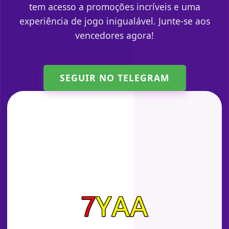
tem acesso a promoções incríveis e uma
experiência de jogo inigualável. Junte-se aos
vencedores agora!
SEGUIR NO TELEGRAM