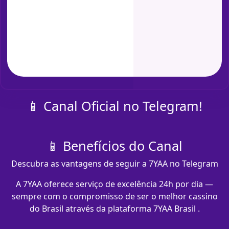
📱 Canal Oficial no Telegram!
📱 Benefícios do Canal
Descubra as vantagens de seguir a 7YAA no Telegram
A 7YAA oferece serviço de excelência 24h por dia —
sempre com o compromisso de ser o melhor cassino
do Brasil através da plataforma 7YAA Brasil .