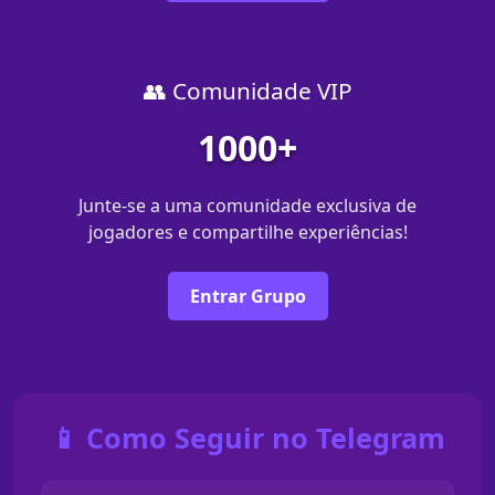
👥 Comunidade VIP
1000+
Junte-se a uma comunidade exclusiva de
jogadores e compartilhe experiências!
Entrar Grupo
📱 Como Seguir no Telegram