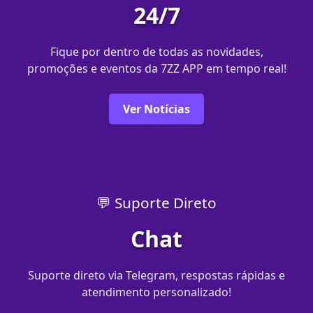
24/7
Fique por dentro de todas as novidades,
promoções e eventos da 7ZZ APP em tempo real!
Ver Notícias
💬 Suporte Direto
Chat
Suporte direto via Telegram, respostas rápidas e
atendimento personalizado!