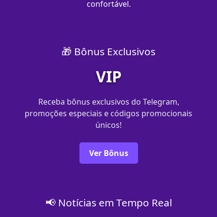
confortável.
🎁 Bônus Exclusivos
VIP
Receba bônus exclusivos do Telegram,
promoções especiais e códigos promocionais
únicos!
Ver Bônus
📢 Notícias em Tempo Real