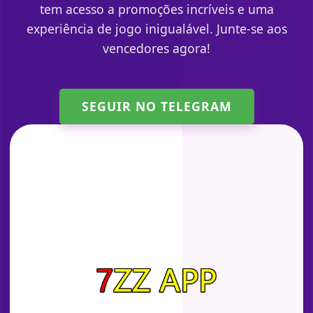
tem acesso a promoções incríveis e uma
experiência de jogo inigualável. Junte-se aos
vencedores agora!
SEGUIR NO TELEGRAM