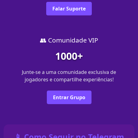
Falar Suporte
👥 Comunidade VIP
1000+
Junte-se a uma comunidade exclusiva de
jogadores e compartilhe experiências!
Entrar Grupo
📱 Como Seguir no Telegram