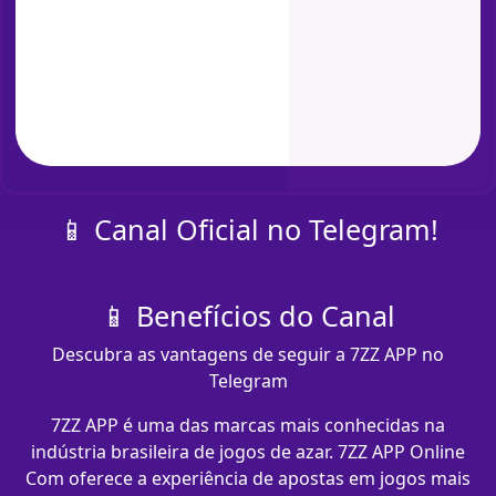
📱 Canal Oficial no Telegram!
📱 Benefícios do Canal
Descubra as vantagens de seguir a 7ZZ APP no
Telegram
7ZZ APP é uma das marcas mais conhecidas na
indústria brasileira de jogos de azar. 7ZZ APP Online
Com oferece a experiência de apostas em jogos mais