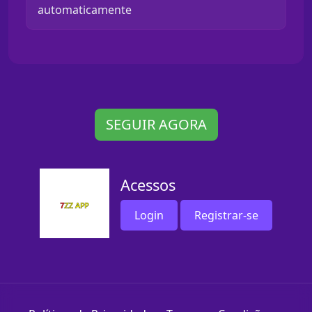
automaticamente
SEGUIR AGORA
Acessos
Login
Registrar-se