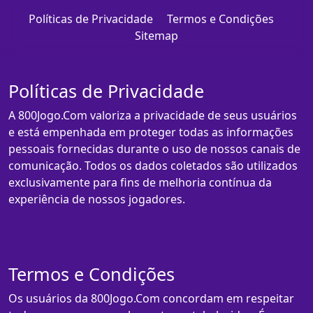
Políticas de Privacidade
Termos e Condições
Sitemap
Políticas de Privacidade
A 800Jogo.Com valoriza a privacidade de seus usuários
e está empenhada em proteger todas as informações
pessoais fornecidas durante o uso de nossos canais de
comunicação. Todos os dados coletados são utilizados
exclusivamente para fins de melhoria contínua da
experiência de nossos jogadores.
Termos e Condições
Os usuários da 800Jogo.Com concordam em respeitar