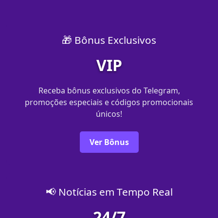
🎁 Bônus Exclusivos
VIP
Receba bônus exclusivos do Telegram,
promoções especiais e códigos promocionais
únicos!
Ver Bônus
📢 Notícias em Tempo Real
24/7