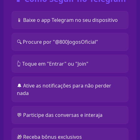
📱 Baixe o app Telegram no seu dispositivo
🔍 Procure por "@800JogosOficial"
👆 Toque em "Entrar" ou "Join"
🔔 Ative as notificações para não perder
nada
💬 Participe das conversas e interaja
🎁 Receba bônus exclusivos