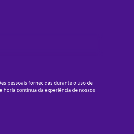
es pessoais fornecidas durante o uso de
elhoria contínua da experiência de nossos