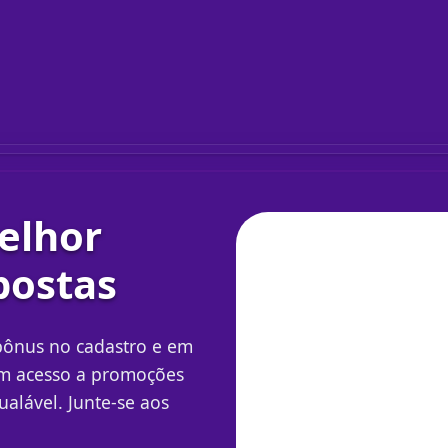
elhor
postas
bônus no cadastro e em
em acesso a promoções
ualável. Junte-se aos