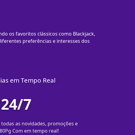
ndo os favoritos clássicos como Blackjack,
iferentes preferências e interesses dos
cias em Tempo Real
24/7
e todas as novidades, promoções e
 80Pg Com em tempo real!