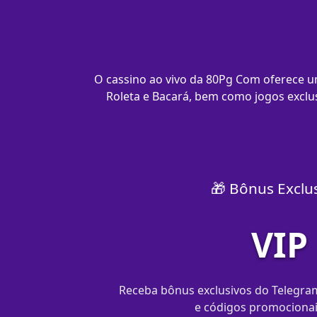
O cassino ao vivo da 80Pg Com oferece uma
Roleta e Bacará, bem como jogos exclus
🎁 Bônus Exclu
VIP
Receba bônus exclusivos do Telegra
e códigos promocionai