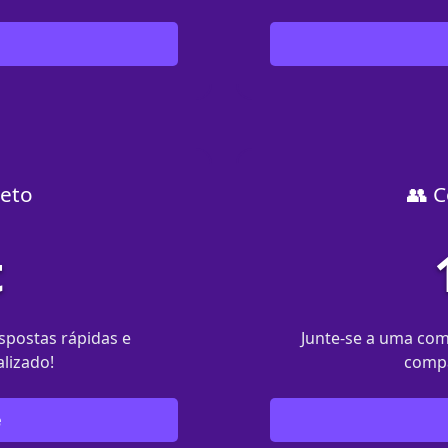
reto
👥 
t
espostas rápidas e
Junte-se a uma com
lizado!
compa
e