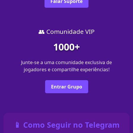
Falar Suporte
👥 Comunidade VIP
1000+
Junte-se a uma comunidade exclusiva de
jogadores e compartilhe experiências!
Entrar Grupo
📱 Como Seguir no Telegram