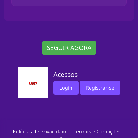
SEGUIR AGORA
Acessos
Login
Registrar-se
Políticas de Privacidade
Termos e Condições