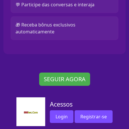
💬 Participe das conversas e interaja
🎁 Receba bônus exclusivos
automaticamente
SEGUIR AGORA
Acessos
Login
Registrar-se