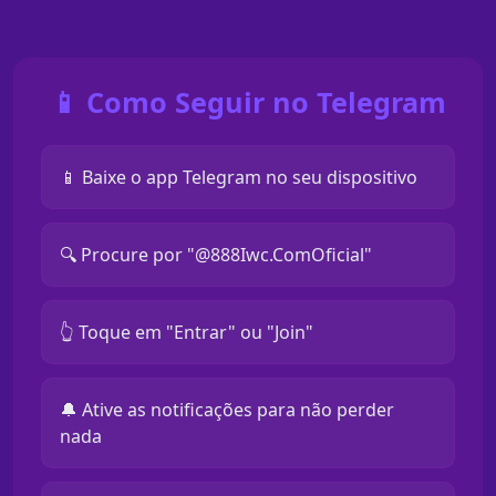
📱 Como Seguir no Telegram
📱 Baixe o app Telegram no seu dispositivo
🔍 Procure por "@888Iwc.ComOficial"
👆 Toque em "Entrar" ou "Join"
🔔 Ative as notificações para não perder
nada