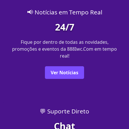
📢 Notícias em Tempo Real
24/7
Fique por dentro de todas as novidades,
promoções e eventos da 888Iwc.Com em tempo
real!
Ver Notícias
💬 Suporte Direto
Chat