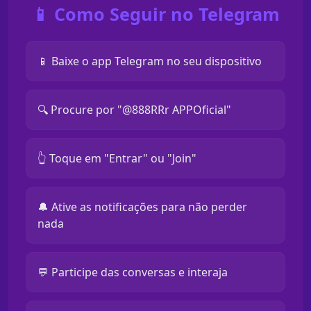
📱 Como Seguir no Telegram
📱 Baixe o app Telegram no seu dispositivo
🔍 Procure por "@888RRr APPOficial"
👆 Toque em "Entrar" ou "Join"
🔔 Ative as notificações para não perder
nada
💬 Participe das conversas e interaja