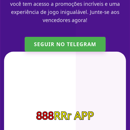
você tem acesso a promoções incríveis e uma
experiência de jogo inigualável. Junte-se aos
vencedores agora!
SEGUIR NO TELEGRAM