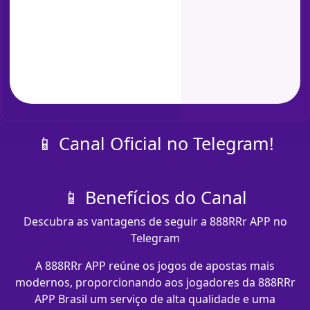
📱 Canal Oficial no Telegram!
📱 Benefícios do Canal
Descubra as vantagens de seguir a 888RRr APP no
Telegram
A 888RRr APP reúne os jogos de apostas mais
modernos, proporcionando aos jogadores da 888RRr
APP Brasil um serviço de alta qualidade e uma