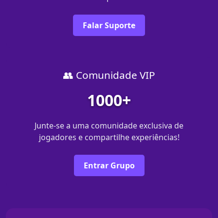
Falar Suporte
👥 Comunidade VIP
1000+
Junte-se a uma comunidade exclusiva de
jogadores e compartilhe experiências!
Entrar Grupo