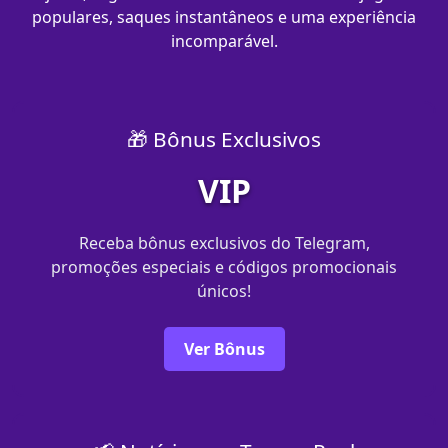
populares, saques instantâneos e uma experiência
incomparável.
🎁 Bônus Exclusivos
VIP
Receba bônus exclusivos do Telegram,
promoções especiais e códigos promocionais
únicos!
Ver Bônus