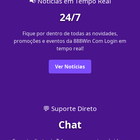
📢 Notícias em Tempo Real
24/7
Fique por dentro de todas as novidades,
promoções e eventos da 888Win Com Login em
tempo real!
Ver Notícias
💬 Suporte Direto
Chat