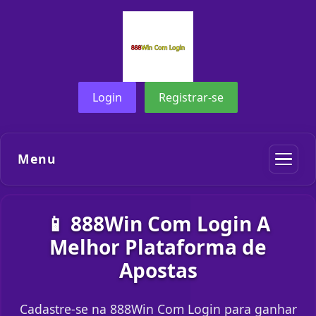
Login
Registrar-se
Menu
📱 888Win Com Login A
Melhor Plataforma de
Apostas
Cadastre-se na 888Win Com Login para ganhar