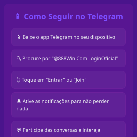
📱 Como Seguir no Telegram
📱 Baixe o app Telegram no seu dispositivo
🔍 Procure por "@888Win Com LoginOficial"
👆 Toque em "Entrar" ou "Join"
🔔 Ative as notificações para não perder
nada
💬 Participe das conversas e interaja