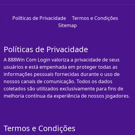
Políticas de Privacidade
Termos e Condições
Sitemap
Políticas de Privacidade
A 888Win Com Login valoriza a privacidade de seus
usuários e está empenhada em proteger todas as
informações pessoais fornecidas durante o uso de
nossos canais de comunicação. Todos os dados
coletados são utilizados exclusivamente para fins de
melhoria contínua da experiência de nossos jogadores.
Termos e Condições