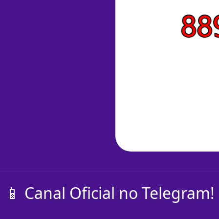
📱 Canal Oficial no Telegram!