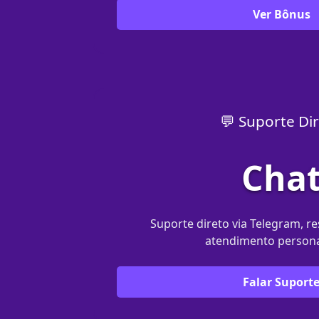
Ver Bônus
💬 Suporte Di
Cha
Suporte direto via Telegram, r
atendimento persona
Falar Suport