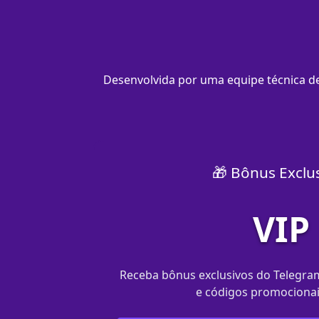
Desenvolvida por uma equipe técnica de 
🎁 Bônus Exclu
VIP
Receba bônus exclusivos do Telegra
e códigos promocionai