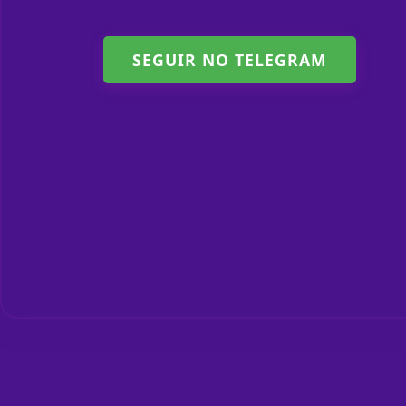
SEGUIR NO TELEGRAM