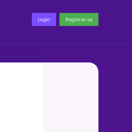
Login
Registrar-se