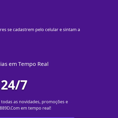
res se cadastrem pelo celular e sintam a
cias em Tempo Real
24/7
e todas as novidades, promoções e
 889D.Com em tempo real!