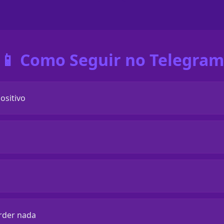
📱 Como Seguir no Telegram
ositivo
erder nada