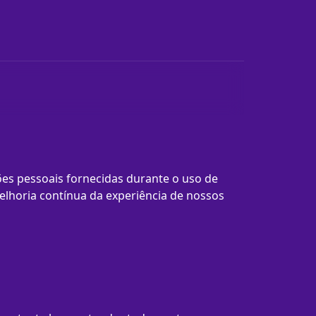
es pessoais fornecidas durante o uso de
elhoria contínua da experiência de nossos