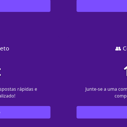
reto
👥 
t
espostas rápidas e
Junte-se a uma com
lizado!
compa
e