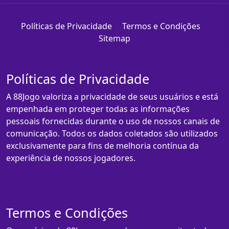
Políticas de Privacidade
Termos e Condições
Sitemap
Políticas de Privacidade
A 88Jogo valoriza a privacidade de seus usuários e está
empenhada em proteger todas as informações
pessoais fornecidas durante o uso de nossos canais de
comunicação. Todos os dados coletados são utilizados
exclusivamente para fins de melhoria contínua da
experiência de nossos jogadores.
Termos e Condições