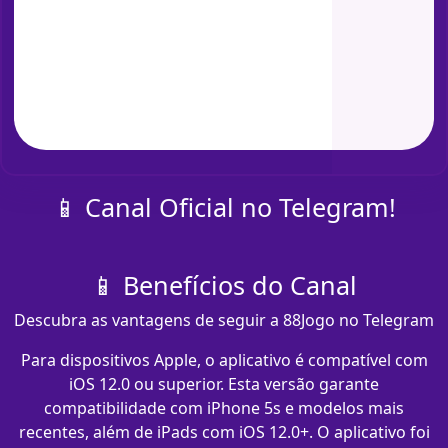
📱 Canal Oficial no Telegram!
📱 Benefícios do Canal
Descubra as vantagens de seguir a 88Jogo no Telegram
Para dispositivos Apple, o aplicativo é compatível com
iOS 12.0 ou superior. Esta versão garante
compatibilidade com iPhone 5s e modelos mais
recentes, além de iPads com iOS 12.0+. O aplicativo foi