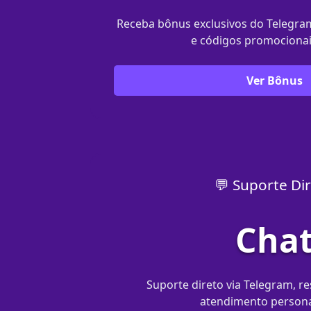
Receba bônus exclusivos do Telegra
e códigos promocionai
Ver Bônus
💬 Suporte Di
Cha
Suporte direto via Telegram, r
atendimento persona