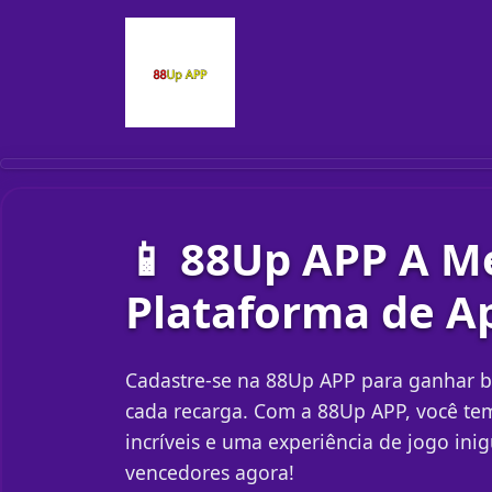
📱 88Up APP A M
Plataforma de A
Cadastre-se na 88Up APP para ganhar 
cada recarga. Com a 88Up APP, você te
incríveis e uma experiência de jogo inig
vencedores agora!