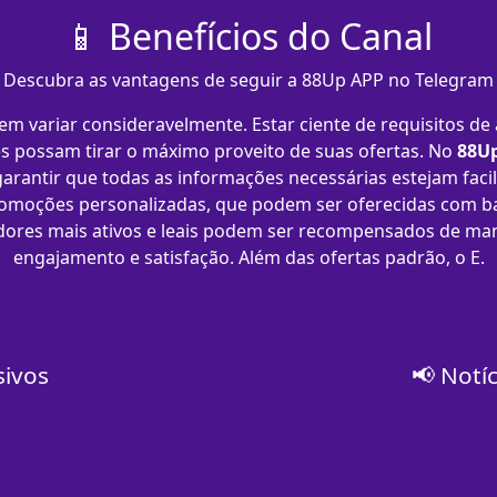
📱 Benefícios do Canal
Descubra as vantagens de seguir a 88Up APP no Telegram
m variar consideravelmente. Estar ciente de requisitos de 
s possam tirar o máximo proveito de suas ofertas. No
88U
arantir que todas as informações necessárias estejam faci
promoções personalizadas, que podem ser oferecidas com bas
gadores mais ativos e leais podem ser recompensados de m
engajamento e satisfação. Além das ofertas padrão, o E.
sivos
📢 Notí