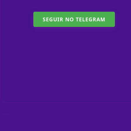
SEGUIR NO TELEGRAM