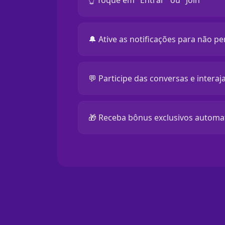
👆 Toque em "Entrar" ou "Join"
🔔 Ative as notificações para não p
💬 Participe das conversas e interaj
🎁 Receba bônus exclusivos autom