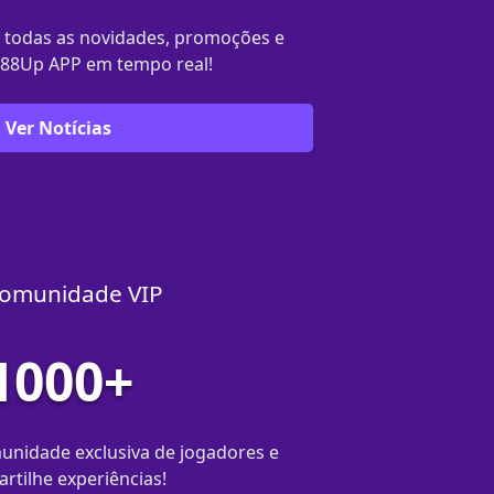
e todas as novidades, promoções e
 88Up APP em tempo real!
Ver Notícias
Comunidade VIP
1000+
unidade exclusiva de jogadores e
rtilhe experiências!