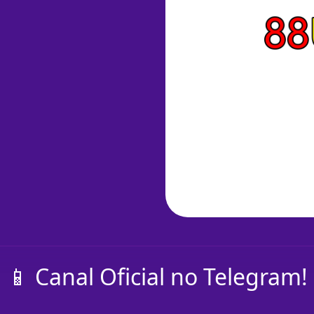
📱 Canal Oficial no Telegram!