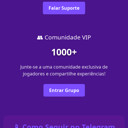
Falar Suporte
👥 Comunidade VIP
1000+
Junte-se a uma comunidade exclusiva de
jogadores e compartilhe experiências!
Entrar Grupo
📱 Como Seguir no Telegram