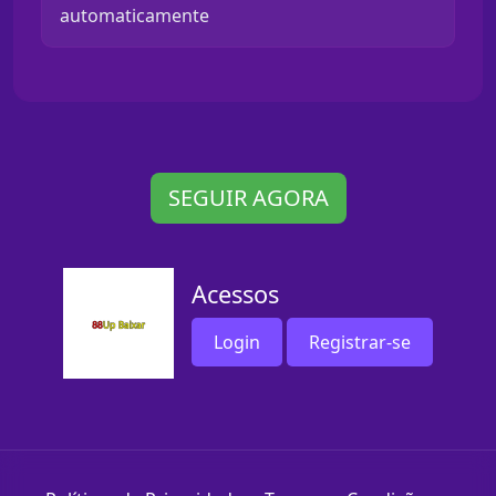
automaticamente
SEGUIR AGORA
Acessos
Login
Registrar-se