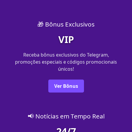
🎁 Bônus Exclusivos
VIP
Receba bônus exclusivos do Telegram,
promoções especiais e códigos promocionais
únicos!
Ver Bônus
📢 Notícias em Tempo Real
24/7