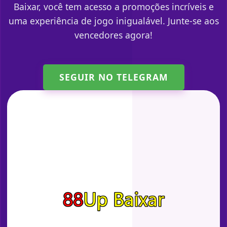
Baixar, você tem acesso a promoções incríveis e
uma experiência de jogo inigualável. Junte-se aos
vencedores agora!
SEGUIR NO TELEGRAM