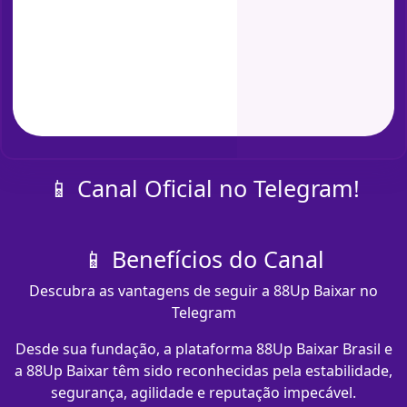
📱 Canal Oficial no Telegram!
📱 Benefícios do Canal
Descubra as vantagens de seguir a 88Up Baixar no
Telegram
Desde sua fundação, a plataforma 88Up Baixar Brasil e
a 88Up Baixar têm sido reconhecidas pela estabilidade,
segurança, agilidade e reputação impecável.