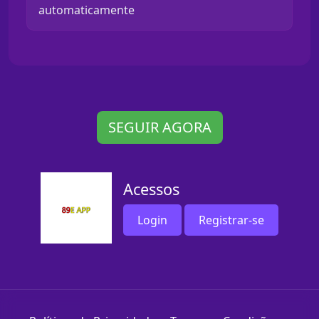
automaticamente
SEGUIR AGORA
Acessos
Login
Registrar-se