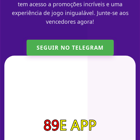
tem acesso a promoções incríveis e uma
experiência de jogo inigualável. Junte-se aos
vencedores agora!
SEGUIR NO TELEGRAM