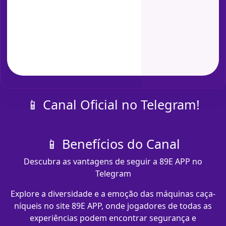
📱 Canal Oficial no Telegram!
📱 Benefícios do Canal
Descubra as vantagens de seguir a 89E APP no
Telegram
Explore a diversidade e a emoção das máquinas caça-
níqueis no site 89E APP, onde jogadores de todas as
experiências podem encontrar segurança e