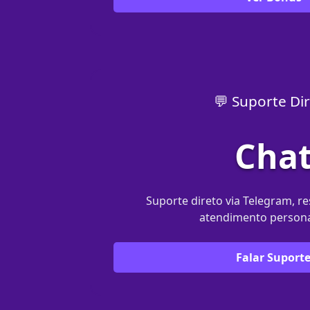
💬 Suporte Di
Cha
Suporte direto via Telegram, r
atendimento persona
Falar Suport