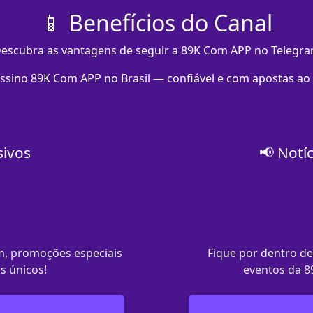
📱 Benefícios do Canal
escubra as vantagens de seguir a 89K Com APP no Telegr
ssino 89K Com APP no Brasil — confiável e com apostas ao 
sivos
📢 Notí
m, promoções especiais
Fique por dentro d
s únicos!
eventos da 8