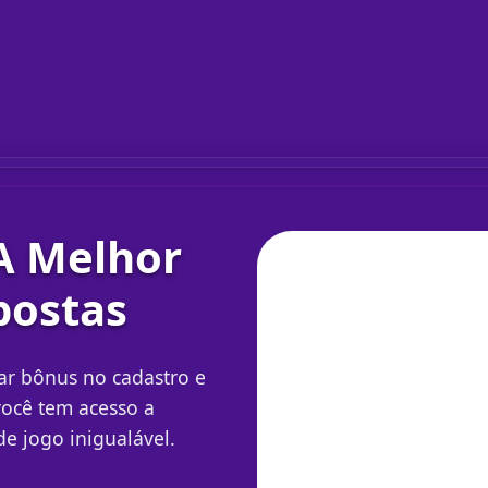
A Melhor
postas
r bônus no cadastro e
ocê tem acesso a
e jogo inigualável.