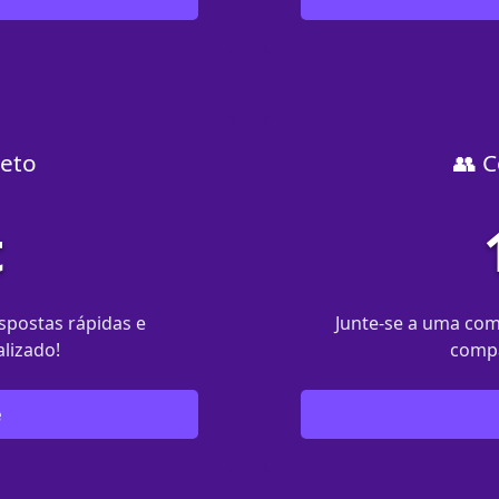
reto
👥 
t
espostas rápidas e
Junte-se a uma com
lizado!
compa
e