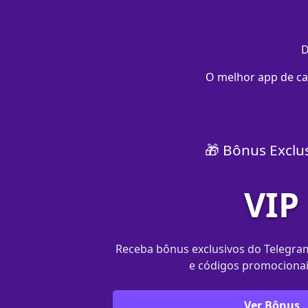
D
O melhor app de ca
🎁 Bônus Exclu
VIP
Receba bônus exclusivos do Telegra
e códigos promocionai
Ver Bônus