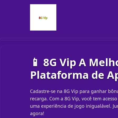
📱 8G Vip A Melh
Plataforma de A
Cadastre-se na 8G Vip para ganhar bôn
recarga. Com a 8G Vip, você tem acesso
uma experiência de jogo inigualável. J
agora!