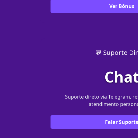
Ver Bônus
💬 Suporte Di
Cha
Suporte direto via Telegram, r
atendimento persona
Falar Suport