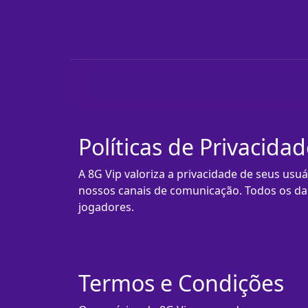
Políticas de Privacida
A 8G Vip valoriza a privacidade de seus us
nossos canais de comunicação. Todos os dad
jogadores.
Termos e Condições