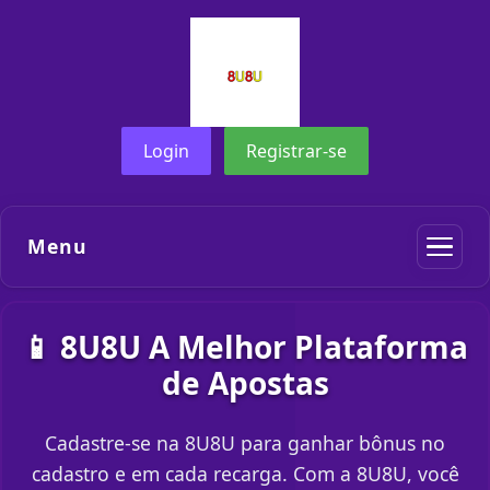
Login
Registrar-se
Menu
📱 8U8U A Melhor Plataforma
de Apostas
Cadastre-se na 8U8U para ganhar bônus no
cadastro e em cada recarga. Com a 8U8U, você