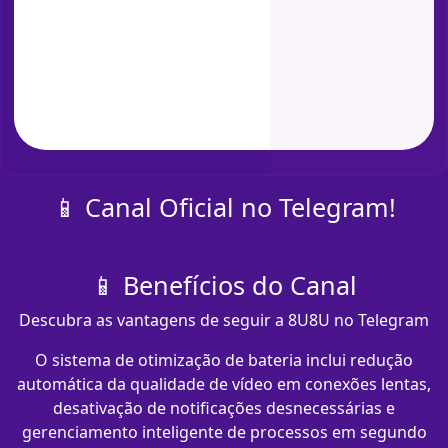
📱 Canal Oficial no Telegram!
📱 Benefícios do Canal
Descubra as vantagens de seguir a 8U8U no Telegram
O sistema de otimização de bateria inclui redução
automática da qualidade de vídeo em conexões lentas,
desativação de notificações desnecessárias e
gerenciamento inteligente de processos em segundo