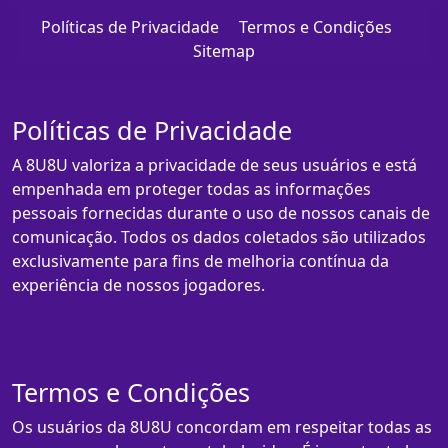
Políticas de Privacidade
Termos e Condições
Sitemap
Políticas de Privacidade
A 8U8U valoriza a privacidade de seus usuários e está
empenhada em proteger todas as informações
pessoais fornecidas durante o uso de nossos canais de
comunicação. Todos os dados coletados são utilizados
exclusivamente para fins de melhoria contínua da
experiência de nossos jogadores.
Termos e Condições
Os usuários da 8U8U concordam em respeitar todas as