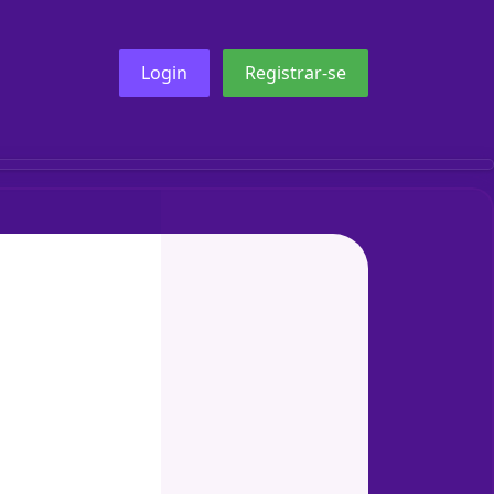
Login
Registrar-se