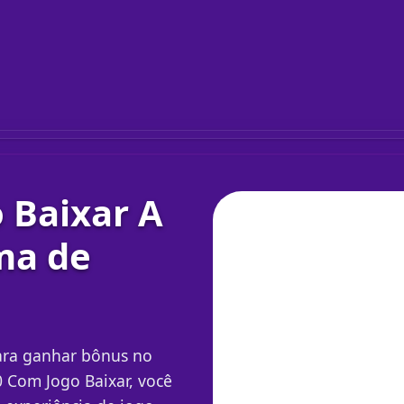
 Baixar A
ma de
ara ganhar bônus no
 Com Jogo Baixar, você