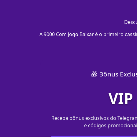
Descu
A 9000 Com Jogo Baixar é o primeiro cassi
🎁 Bônus Exclu
VIP
Receba bônus exclusivos do Telegra
e códigos promocionai