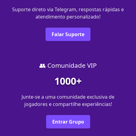
Suporte direto via Telegram, respostas rápidas e
atendimento personalizado!
Falar Suporte
👥 Comunidade VIP
1000+
Junte-se a uma comunidade exclusiva de
jogadores e compartilhe experiências!
Entrar Grupo