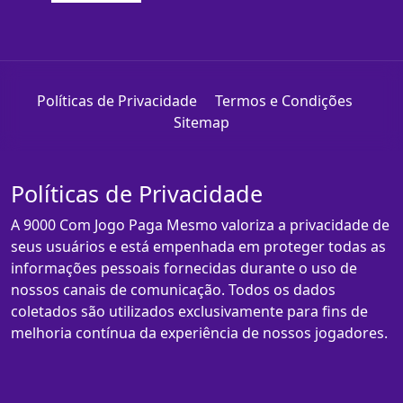
Políticas de Privacidade
Termos e Condições
Sitemap
Políticas de Privacidade
A 9000 Com Jogo Paga Mesmo valoriza a privacidade de
seus usuários e está empenhada em proteger todas as
informações pessoais fornecidas durante o uso de
nossos canais de comunicação. Todos os dados
coletados são utilizados exclusivamente para fins de
melhoria contínua da experiência de nossos jogadores.