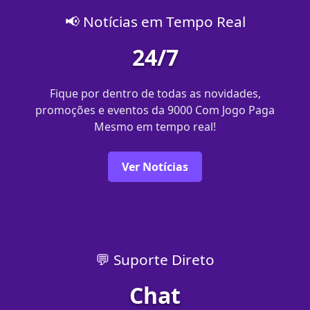
📢 Notícias em Tempo Real
24/7
Fique por dentro de todas as novidades,
promoções e eventos da 9000 Com Jogo Paga
Mesmo em tempo real!
Ver Notícias
💬 Suporte Direto
Chat