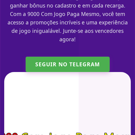
ganhar bônus no cadastro e em cada recarga.
Com a 9000 Com Jogo Paga Mesmo, você tem
acesso a promoções incríveis e uma experiência
de jogo inigualável. Junte-se aos vencedores
agora!
SEGUIR NO TELEGRAM