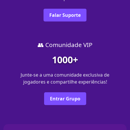
Falar Suporte
👥 Comunidade VIP
1000+
Junte-se a uma comunidade exclusiva de
jogadores e compartilhe experiências!
Entrar Grupo