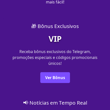
mais fácil!
🎁 Bônus Exclusivos
VIP
Receba bônus exclusivos do Telegram,
promoções especiais e códigos promocionais
únicos!
Ver Bônus
📢 Notícias em Tempo Real