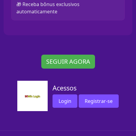
🎁 Receba bônus exclusivos
automaticamente
SEGUIR AGORA
Acessos
Login
Registrar-se