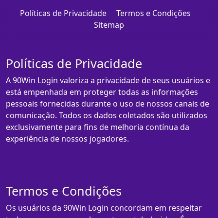
Políticas de Privacidade
Termos e Condições
Sitemap
Políticas de Privacidade
A 90Win Login valoriza a privacidade de seus usuários e
está empenhada em proteger todas as informações
pessoais fornecidas durante o uso de nossos canais de
comunicação. Todos os dados coletados são utilizados
exclusivamente para fins de melhoria contínua da
experiência de nossos jogadores.
Termos e Condições
Os usuários da 90Win Login concordam em respeitar