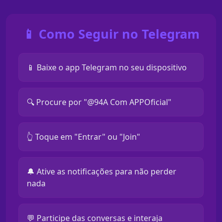
📱 Como Seguir no Telegram
📱 Baixe o app Telegram no seu dispositivo
🔍 Procure por "@94A Com APPOficial"
👆 Toque em "Entrar" ou "Join"
🔔 Ative as notificações para não perder
nada
💬 Participe das conversas e interaja