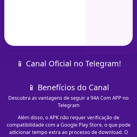
📱 Canal Oficial no Telegram!
📱 Benefícios do Canal
Descubra as vantagens de seguir a 94A Com APP no
Telegram
Além disso, o APK não requer verificação de
compatibilidade com a Google Play Store, o que pode
adicionar tempo extra ao processo de download. O