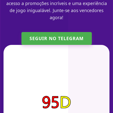
acesso a promoções incríveis e uma experiência
de jogo inigualável. Junte-se aos vencedores
agora!
SEGUIR NO TELEGRAM