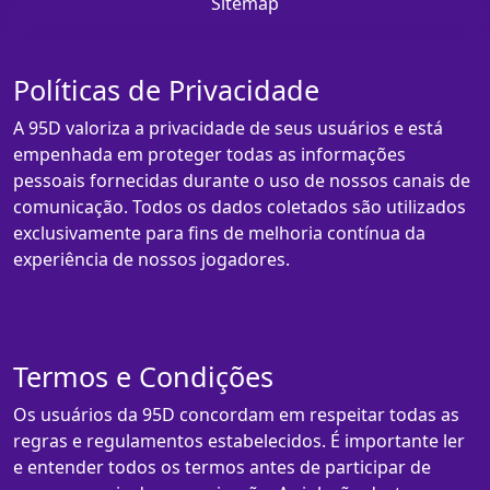
Sitemap
Políticas de Privacidade
A 95D valoriza a privacidade de seus usuários e está
empenhada em proteger todas as informações
pessoais fornecidas durante o uso de nossos canais de
comunicação. Todos os dados coletados são utilizados
exclusivamente para fins de melhoria contínua da
experiência de nossos jogadores.
Termos e Condições
Os usuários da 95D concordam em respeitar todas as
regras e regulamentos estabelecidos. É importante ler
e entender todos os termos antes de participar de