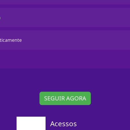
a
aticamente
SEGUIR AGORA
Acessos