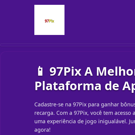
📱 97Pix A Melho
Plataforma de A
Cadastre-se na 97Pix para ganhar bônu
recarga. Com a 97Pix, você tem acesso a
uma experiência de jogo inigualável. J
agora!