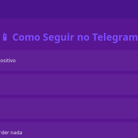
📱 Como Seguir no Telegram
ositivo
erder nada