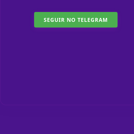
SEGUIR NO TELEGRAM