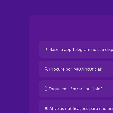
📱 Baixe o app Telegram no seu disp
🔍 Procure por "@97PixOficial"
👆 Toque em "Entrar" ou "Join"
🔔 Ative as notificações para não p