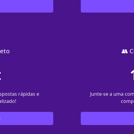
reto
👥 
t
espostas rápidas e
Junte-se a uma com
lizado!
compa
e