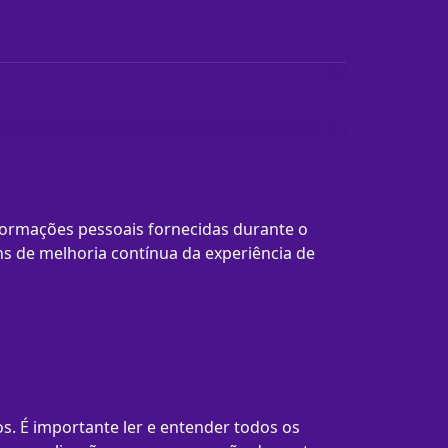
formações pessoais fornecidas durante o
ns de melhoria contínua da experiência de
. É importante ler e entender todos os