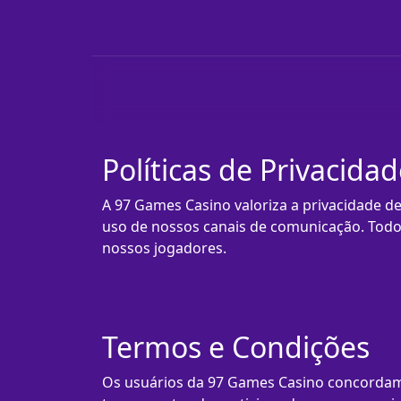
Políticas de Privacida
A 97 Games Casino valoriza a privacidade 
uso de nossos canais de comunicação. Todos
nossos jogadores.
Termos e Condições
Os usuários da 97 Games Casino concordam 