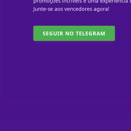
promoções incríveis e uma experiência d
Junte-se aos vencedores agora!
SEGUIR NO TELEGRAM