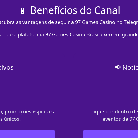
📱 Benefícios do Canal
cubra as vantagens de seguir a 97 Games Casino no Tele
sino e a plataforma 97 Games Casino Brasil exercem grande 
sivos
📢 Notí
m, promoções especiais
Fique por dentro d
s únicos!
eventos da 97 