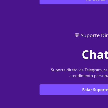
💬 Suporte Di
Cha
Suporte direto via Telegram, r
atendimento persona
Falar Suport