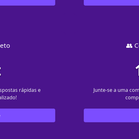
reto
👥 
t
espostas rápidas e
Junte-se a uma com
lizado!
compa
e