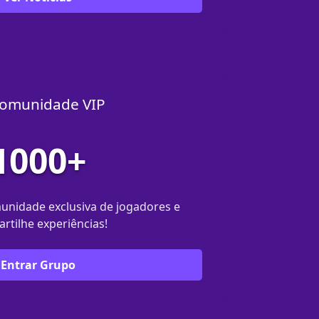
Comunidade VIP
1000+
unidade exclusiva de jogadores e
rtilhe experiências!
Entrar Grupo